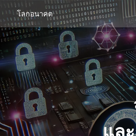
Skip
to
โลกอนาคต
content
และ