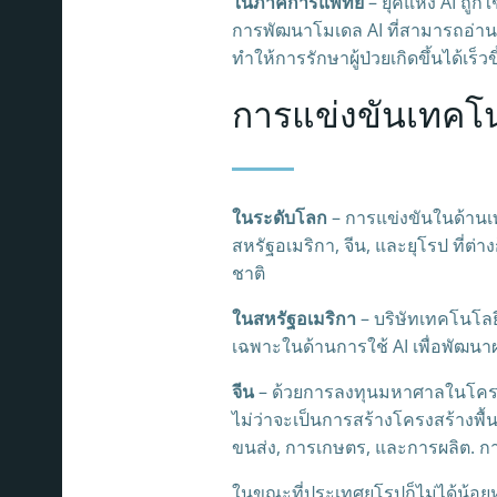
ในภาคการแพทย์
– ยุคแห่ง AI ถู
การพัฒนาโมเดล AI ที่สามารถอ่าน
ทำให้การรักษาผู้ป่วยเกิดขึ้นได้เร
การแข่งขันเทคโ
ในระดับโลก
– การแข่งขันในด้านเ
สหรัฐอเมริกา, จีน, และยุโรป ที่ต
ชาติ
ในสหรัฐอเมริกา
– บริษัทเทคโนโลย
เฉพาะในด้านการใช้ AI เพื่อพัฒน
จีน
– ด้วยการลงทุนมหาศาลในโครงการ
ไม่ว่าจะเป็นการสร้างโครงสร้างพื
ขนส่ง, การเกษตร, และการผลิต. กา
ในขณะที่ประเทศยุโรปก็ไม่ได้น้อย