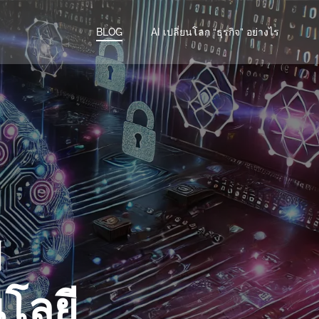
BLOG
AI เปลี่ยนโลก “ธุรกิจ” อย่างไร
I
โลยี